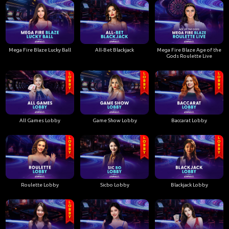
Mega Fire Blaze Lucky Ball
All-Bet Blackjack
Mega Fire Blaze Age of the
Gods Roulette Live
All Games Lobby
Game Show Lobby
Baccarat Lobby
Roulette Lobby
Sicbo Lobby
Blackjack Lobby