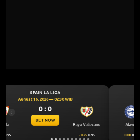
SPAIN LA LIGA
August 16, 2026 — 00:30 WIB
0 : 0
Previous
Next
BET NOW
Alaves
Getafe
0.00
0.62
0.00
-0.72