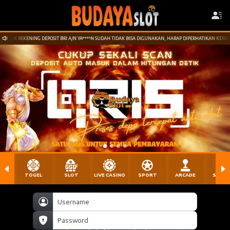
REKENING DEPOSIT BRI A/N YA****N SUDAH TIDAK BISA DIGUNAKAN, HARAP DIPERHATIKAN KEMBALI N
TOGEL
SLOT
LIVE CASINO
SPORT
ARCADE
SABU