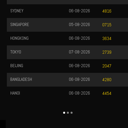
SYDNEY
06-08-2026
4816
SINGAPORE
05-08-2026
0715
HONGKONG
06-08-2026
3634
TOKYO
07-08-2026
2739
BEIJING
06-08-2026
2047
BANGLADESH
06-08-2026
4280
HANOI
06-08-2026
4454