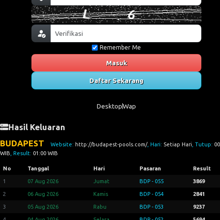
Remember Me
Masuk
Daftar Sekarang
Desktop
Wap
Hasil Keluaran
BUDAPEST
Website:
http://budapest-pools.com/
, Hari:
Setiap Hari
, Tutup:
00
WIB
, Result:
01:00 WIB
No
Tanggal
Hari
Pasaran
Result
1
07 Aug 2026
Jumat
BDP - 055
3869
2
06 Aug 2026
Kamis
BDP - 054
2841
3
05 Aug 2026
Rabu
BDP - 053
9237
4
04 Aug 2026
Selasa
BDP - 052
5694