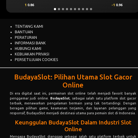
-1
0.96
-0.5
0.95
TENTANG KAMI
BANTUAN
PERATURAN
INFORMASI BANK
HUBUNGI KAMI
KEBIJAKAN PRIVASI
PERSETUJUAN COOKIES
BudayaSlot: Pilihan Utama Slot Gacor
Online
Di era digital saat ini, permainan slot online telah menjadi favorit banyak
penggemar judi online.
BudayaSlot
, sebagai salah satu platform slot gacor
terbaik, menawarkan pengalaman bermain yang tak tertandingi. Dengan
beragam pilihan game, keamanan terjamin, dan layanan pelanggan yang
responsif, BudayaSlot menjadi destinasi utama para pemain slot di Indonesia.
Keunggulan BudayaSlot Dalam Industri Slot
Online
Mengapa BudayaSlot dianggap sebagai salah satu platform terbaik untuk