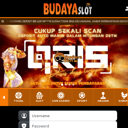
 REKENING DEPOSIT BRI A/N YA****N SUDAH TIDAK BISA DIGUNAKAN, HARAP DIPERHATIKAN KEMBALI 
TOGEL
SLOT
LIVE CASINO
SPORT
ARCADE
SABU