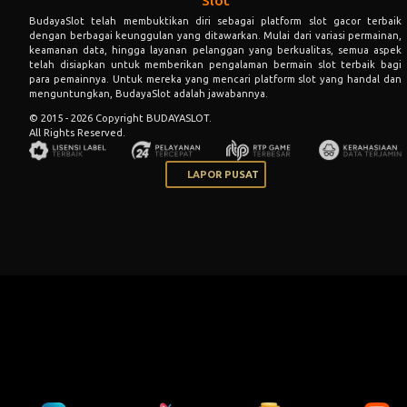
BudayaSlot telah membuktikan diri sebagai platform slot gacor terbaik
dengan berbagai keunggulan yang ditawarkan. Mulai dari variasi permainan,
keamanan data, hingga layanan pelanggan yang berkualitas, semua aspek
telah disiapkan untuk memberikan pengalaman bermain slot terbaik bagi
para pemainnya. Untuk mereka yang mencari platform slot yang handal dan
menguntungkan, BudayaSlot adalah jawabannya.
© 2015 - 2026 Copyright BUDAYASLOT.
All Rights Reserved.
LAPOR PUSAT