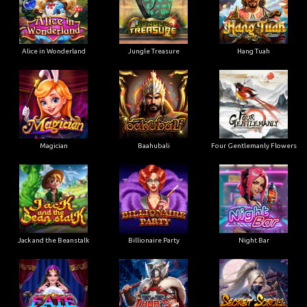
Alice in Wonderland
Jungle Treasure
Hang Tuah
Magician
Baahubali
Four Gentlemanly Flowers
Jack and the Beanstalk
Billionaire Party
Night Bar