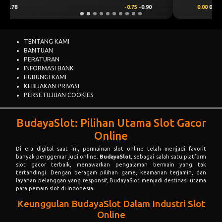
0.00
0.82
0.00
-0.94
TENTANG KAMI
BANTUAN
PERATURAN
INFORMASI BANK
HUBUNGI KAMI
KEBIJAKAN PRIVASI
PERSETUJUAN COOKIES
BudayaSlot: Pilihan Utama Slot Gacor
Online
Di era digital saat ini, permainan slot online telah menjadi favorit
banyak penggemar judi online.
BudayaSlot
, sebagai salah satu platform
slot gacor terbaik, menawarkan pengalaman bermain yang tak
tertandingi. Dengan beragam pilihan game, keamanan terjamin, dan
layanan pelanggan yang responsif, BudayaSlot menjadi destinasi utama
para pemain slot di Indonesia.
Keunggulan BudayaSlot Dalam Industri Slot
Online