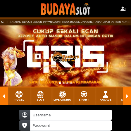
KENING DEPOSIT BRI A/N YA****N SUDAH TIDAK BISA DIGUNAKAN, HARAP DIPERHATIKAN KEMBALI NO
TOGEL
SLOT
LIVE CASINO
SPORT
ARCADE
SABU