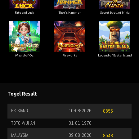
Fate and Luck
Thor's Hammer
Secret Scroll of Ninja
Wizard of Oz
Fireworks
Legend of Easter Island
Togel Result
 SIANG
10-08-2026
CANBERR
8556
OTO WUHAN
01-01-1970
SLOVAKIA
LAYSIA
09-08-2026
8548