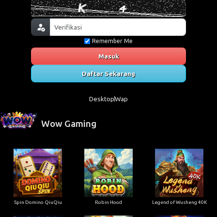
Remember Me
Masuk
Daftar Sekarang
Desktop
Wap
Wow Gaming
Spin Domino QiuQiu
Robin Hood
Legend of Wusheng 40K