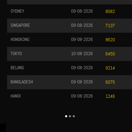
SYDNEY
09-08-2026
8082
SINGAPORE
09-08-2026
7137
HONGKONG
09-08-2026
8620
TOKYO
10-08-2026
6450
BEIJING
09-08-2026
9214
BANGLADESH
09-08-2026
6075
HANOI
09-08-2026
1246