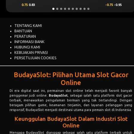
-0.75
-0.95
0.75
0.88
TENTANG KAMI
BANTUAN
PERATURAN
INFORMASI BANK
HUBUNGI KAMI
KEBIJAKAN PRIVASI
PERSETUJUAN COOKIES
BudayaSlot: Pilihan Utama Slot Gacor
Online
Di era digital saat ini, permainan slot online telah menjadi favorit banyak
penggemar judi online.
BudayaSlot
, sebagai salah satu platform slot gacor
terbaik, menawarkan pengalaman bermain yang tak tertandingi. Dengan
beragam pilihan game, keamanan terjamin, dan layanan pelanggan yang
responsif, BudayaSlot menjadi destinasi utama para pemain slot di Indonesia.
Keunggulan BudayaSlot Dalam Industri Slot
Online
Mengapa BudayaSlot dianggap sebagai salah satu platform terbaik untuk