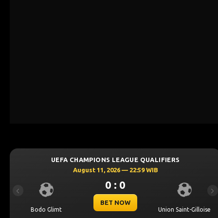
HAMPIONS LEAGUE QUALIFIERS
UEFA E
August 11, 2026 — 22:59 WIB
Aug
0 : 0
Previous
Ne
BET NOW
Union Saint-Gilloise
FC Iberia 1999