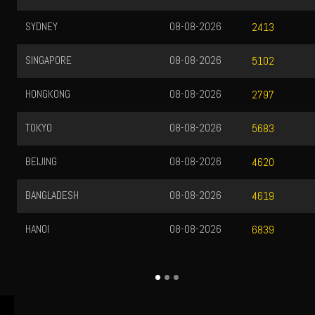
SYDNEY
08-08-2026
2413
SINGAPORE
08-08-2026
5102
HONGKONG
08-08-2026
2797
TOKYO
08-08-2026
5683
BEIJING
08-08-2026
4620
BANGLADESH
08-08-2026
4619
HANOI
08-08-2026
6839