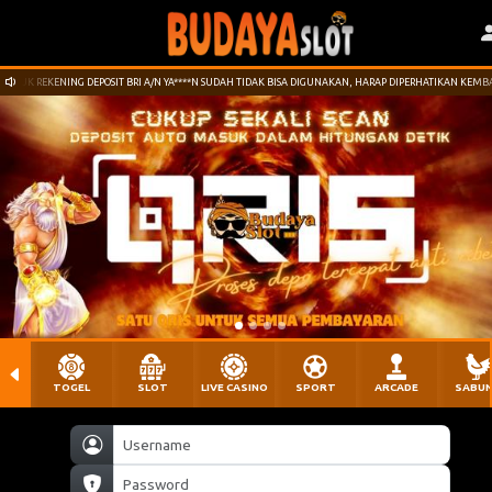
 REKENING DEPOSIT BRI A/N YA****N SUDAH TIDAK BISA DIGUNAKAN, HARAP DIPERHATIKAN KEMBALI 
TOGEL
SLOT
LIVE CASINO
SPORT
ARCADE
SABU