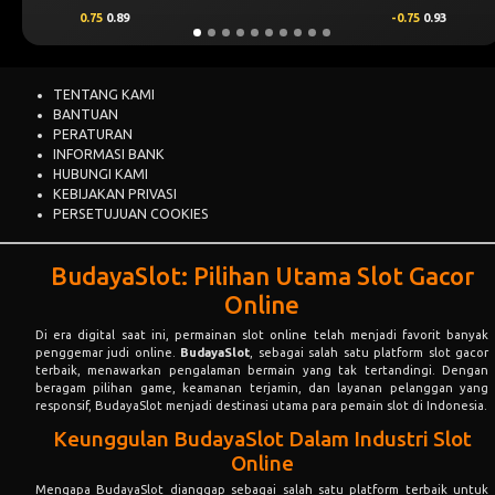
-0.75
0.93
0.75
0.77
TENTANG KAMI
BANTUAN
PERATURAN
INFORMASI BANK
HUBUNGI KAMI
KEBIJAKAN PRIVASI
PERSETUJUAN COOKIES
BudayaSlot: Pilihan Utama Slot Gacor
Online
Di era digital saat ini, permainan slot online telah menjadi favorit banyak
penggemar judi online.
BudayaSlot
, sebagai salah satu platform slot gacor
terbaik, menawarkan pengalaman bermain yang tak tertandingi. Dengan
beragam pilihan game, keamanan terjamin, dan layanan pelanggan yang
responsif, BudayaSlot menjadi destinasi utama para pemain slot di Indonesia.
Keunggulan BudayaSlot Dalam Industri Slot
Online
Mengapa BudayaSlot dianggap sebagai salah satu platform terbaik untuk