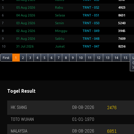
5
05 Aug 2026
Rabu
TRNT - 052
4923
6
04 Aug 2026
Selasa
TRNT - 051
8631
7
03 Aug 2026
Senin
TRNT - 050
5240
8
02 Aug 2026
Minggu
TRNT - 049
3945
9
01 Aug 2026
Sabtu
TRNT - 048
7609
10
31 Jul 2026
Jumat
TRNT - 047
8236
First
1
2
3
4
5
6
7
8
9
10
11
12
13
14
15
(
)
Togel Result
HK SIANG
08-08-2026
2476
TOTO WUHAN
01-01-1970
MALAYSIA
08-08-2026
6851