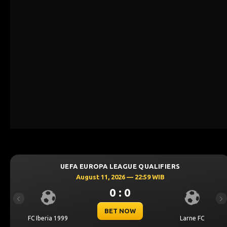
AGUE QUALIFIERS
UEFA CHAMPIONS LE
26 — 22:59 WIB
August 11, 2026
: 0
0 : 
Previous
Ne
 NOW
BET N
Larne FC
Bodo Glimt