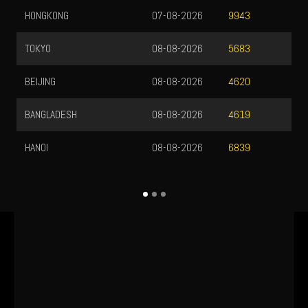
HONGKONG
07-08-2026
9943
TOKYO
08-08-2026
5683
BEIJING
08-08-2026
4620
BANGLADESH
08-08-2026
4619
HANOI
08-08-2026
6839