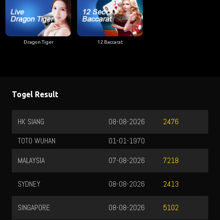
Dragon Tiger
12 Baccarat
Togel Result
HK SIANG
08-08-2026
2476
TOTO WUHAN
01-01-1970
MALAYSIA
07-08-2026
7218
SYDNEY
08-08-2026
2413
SINGAPORE
08-08-2026
5102