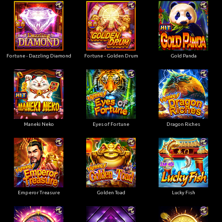
Fortune - Dazzling Diamond
Fortune - Golden Drum
Gold Panda
Maneki Neko
Eyes of Fortune
Dragon Riches
Emperor Treasure
Golden Toad
Lucky Fish