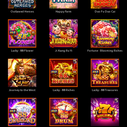
Outlawed Heroes
Happy Farm
Duo Fu Duo Cai
Lucky - 88 Flower
Ji Xiang Ru Yi
Fortune - Blooming Riches
Journey to the West
Lucky - 88 Riches
Lucky - 88 Treasures