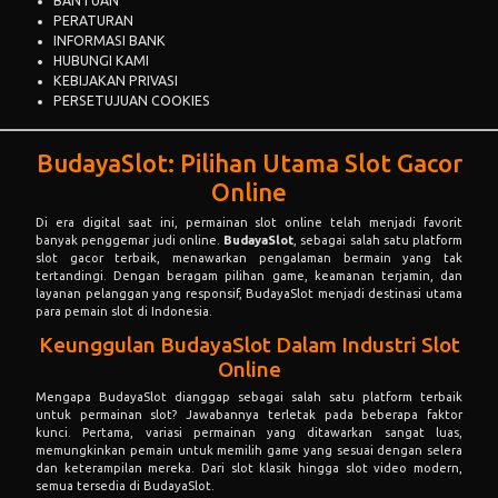
BANTUAN
PERATURAN
INFORMASI BANK
HUBUNGI KAMI
KEBIJAKAN PRIVASI
PERSETUJUAN COOKIES
BudayaSlot: Pilihan Utama Slot Gacor
Online
Di era digital saat ini, permainan slot online telah menjadi favorit
banyak penggemar judi online.
BudayaSlot
, sebagai salah satu platform
slot gacor terbaik, menawarkan pengalaman bermain yang tak
tertandingi. Dengan beragam pilihan game, keamanan terjamin, dan
layanan pelanggan yang responsif, BudayaSlot menjadi destinasi utama
para pemain slot di Indonesia.
Keunggulan BudayaSlot Dalam Industri Slot
Online
Mengapa BudayaSlot dianggap sebagai salah satu platform terbaik
untuk permainan slot? Jawabannya terletak pada beberapa faktor
kunci. Pertama, variasi permainan yang ditawarkan sangat luas,
memungkinkan pemain untuk memilih game yang sesuai dengan selera
dan keterampilan mereka. Dari slot klasik hingga slot video modern,
semua tersedia di BudayaSlot.