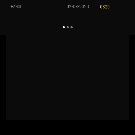
HANOI
07-08-2026
0623