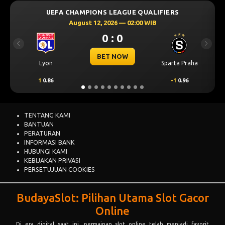
S LEAGUE QUALIFIERS
UEFA CHAMPIONS LEA
 2026 — 02:00 WIB
August 12, 2026 
0 : 0
0 : 
Previous
Next
ET NOW
BET N
Sparta Praha
SK Sturm Graz
-1
0.96
-0.5
0.95
TENTANG KAMI
BANTUAN
PERATURAN
INFORMASI BANK
HUBUNGI KAMI
KEBIJAKAN PRIVASI
PERSETUJUAN COOKIES
BudayaSlot: Pilihan Utama Slot Gacor
Online
Di era digital saat ini, permainan slot online telah menjadi favorit