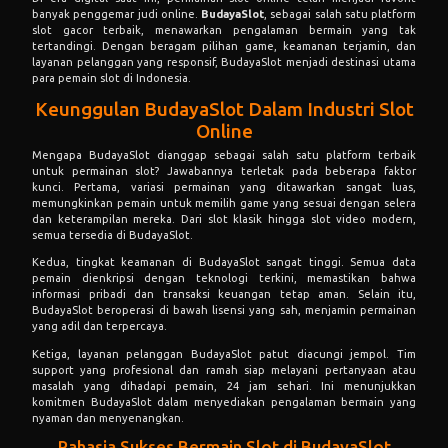
banyak penggemar judi online.
BudayaSlot
, sebagai salah satu platform
slot gacor terbaik, menawarkan pengalaman bermain yang tak
tertandingi. Dengan beragam pilihan game, keamanan terjamin, dan
layanan pelanggan yang responsif, BudayaSlot menjadi destinasi utama
para pemain slot di Indonesia.
Keunggulan BudayaSlot Dalam Industri Slot
Online
Mengapa BudayaSlot dianggap sebagai salah satu platform terbaik
untuk permainan slot? Jawabannya terletak pada beberapa faktor
kunci. Pertama, variasi permainan yang ditawarkan sangat luas,
memungkinkan pemain untuk memilih game yang sesuai dengan selera
dan keterampilan mereka. Dari slot klasik hingga slot video modern,
semua tersedia di BudayaSlot.
Kedua, tingkat keamanan di BudayaSlot sangat tinggi. Semua data
pemain dienkripsi dengan teknologi terkini, memastikan bahwa
informasi pribadi dan transaksi keuangan tetap aman. Selain itu,
BudayaSlot beroperasi di bawah lisensi yang sah, menjamin permainan
yang adil dan terpercaya.
Ketiga, layanan pelanggan BudayaSlot patut diacungi jempol. Tim
support yang profesional dan ramah siap melayani pertanyaan atau
masalah yang dihadapi pemain, 24 jam sehari. Ini menunjukkan
komitmen BudayaSlot dalam menyediakan pengalaman bermain yang
nyaman dan menyenangkan.
Rahasia Sukses Bermain Slot di BudayaSlot