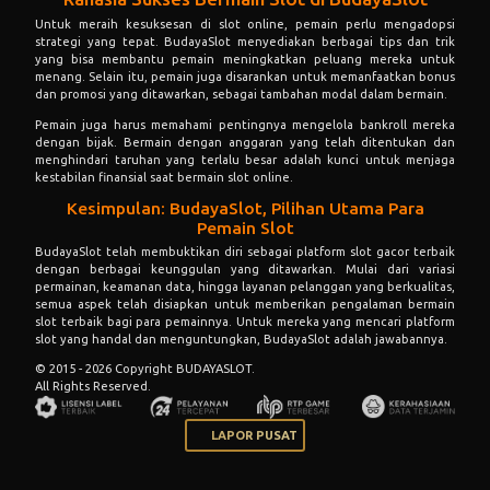
Untuk meraih kesuksesan di slot online, pemain perlu mengadopsi
strategi yang tepat. BudayaSlot menyediakan berbagai tips dan trik
yang bisa membantu pemain meningkatkan peluang mereka untuk
menang. Selain itu, pemain juga disarankan untuk memanfaatkan bonus
dan promosi yang ditawarkan, sebagai tambahan modal dalam bermain.
Pemain juga harus memahami pentingnya mengelola bankroll mereka
dengan bijak. Bermain dengan anggaran yang telah ditentukan dan
menghindari taruhan yang terlalu besar adalah kunci untuk menjaga
kestabilan finansial saat bermain slot online.
Kesimpulan: BudayaSlot, Pilihan Utama Para
Pemain Slot
BudayaSlot telah membuktikan diri sebagai platform slot gacor terbaik
dengan berbagai keunggulan yang ditawarkan. Mulai dari variasi
permainan, keamanan data, hingga layanan pelanggan yang berkualitas,
semua aspek telah disiapkan untuk memberikan pengalaman bermain
slot terbaik bagi para pemainnya. Untuk mereka yang mencari platform
slot yang handal dan menguntungkan, BudayaSlot adalah jawabannya.
© 2015 - 2026 Copyright BUDAYASLOT.
All Rights Reserved.
LAPOR PUSAT