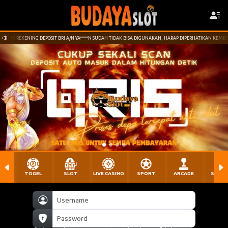
 REKENING DEPOSIT BRI A/N YA****N SUDAH TIDAK BISA DIGUNAKAN, HARAP DIPERHATIKAN KEMBALI 
TOGEL
SLOT
LIVE CASINO
SPORT
ARCADE
SABU