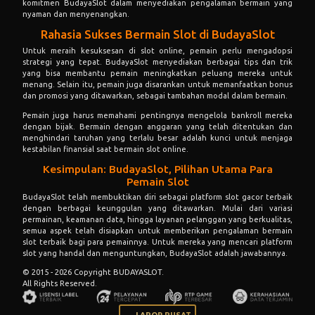
komitmen BudayaSlot dalam menyediakan pengalaman bermain yang
nyaman dan menyenangkan.
Rahasia Sukses Bermain Slot di BudayaSlot
Untuk meraih kesuksesan di slot online, pemain perlu mengadopsi
strategi yang tepat. BudayaSlot menyediakan berbagai tips dan trik
yang bisa membantu pemain meningkatkan peluang mereka untuk
menang. Selain itu, pemain juga disarankan untuk memanfaatkan bonus
dan promosi yang ditawarkan, sebagai tambahan modal dalam bermain.
Pemain juga harus memahami pentingnya mengelola bankroll mereka
dengan bijak. Bermain dengan anggaran yang telah ditentukan dan
menghindari taruhan yang terlalu besar adalah kunci untuk menjaga
kestabilan finansial saat bermain slot online.
Kesimpulan: BudayaSlot, Pilihan Utama Para
Pemain Slot
BudayaSlot telah membuktikan diri sebagai platform slot gacor terbaik
dengan berbagai keunggulan yang ditawarkan. Mulai dari variasi
permainan, keamanan data, hingga layanan pelanggan yang berkualitas,
semua aspek telah disiapkan untuk memberikan pengalaman bermain
slot terbaik bagi para pemainnya. Untuk mereka yang mencari platform
slot yang handal dan menguntungkan, BudayaSlot adalah jawabannya.
© 2015 - 2026 Copyright BUDAYASLOT.
All Rights Reserved.
LAPOR PUSAT