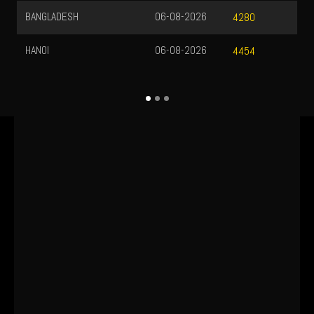
BANGLADESH
06-08-2026
4280
BUL
HANOI
06-08-2026
4454
CAM