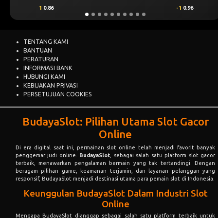
-1
0.96
-0.5
0.95
TENTANG KAMI
BANTUAN
PERATURAN
INFORMASI BANK
HUBUNGI KAMI
KEBIJAKAN PRIVASI
PERSETUJUAN COOKIES
BudayaSlot: Pilihan Utama Slot Gacor
Online
Di era digital saat ini, permainan slot online telah menjadi favorit banyak
penggemar judi online.
BudayaSlot
, sebagai salah satu platform slot gacor
terbaik, menawarkan pengalaman bermain yang tak tertandingi. Dengan
beragam pilihan game, keamanan terjamin, dan layanan pelanggan yang
responsif, BudayaSlot menjadi destinasi utama para pemain slot di Indonesia.
Keunggulan BudayaSlot Dalam Industri Slot
Online
Mengapa BudayaSlot dianggap sebagai salah satu platform terbaik untuk