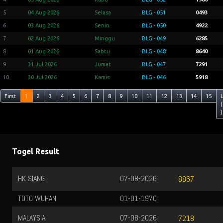
5
04 Aug 2026
Selasa
BLG - 051
0493
6
03 Aug 2026
Senin
BLG - 050
4922
7
02 Aug 2026
Minggu
BLG - 049
6285
8
01 Aug 2026
Sabtu
BLG - 048
8640
9
31 Jul 2026
Jumat
BLG - 047
7291
10
30 Jul 2026
Kamis
BLG - 046
5918
First
1
2
3
4
5
6
7
8
9
10
11
12
13
14
15
(
)
Togel Result
HK SIANG
07-08-2026
8867
TOTO WUHAN
01-01-1970
MALAYSIA
07-08-2026
7218