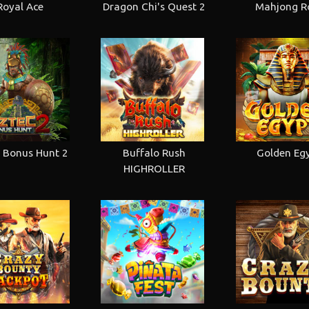
Royal Ace
Dragon Chi's Quest 2
Mahjong R
: Bonus Hunt 2
Buffalo Rush
Golden Eg
HIGHROLLER