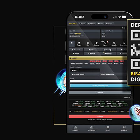
Anubis
Slotto 4D
Xmas