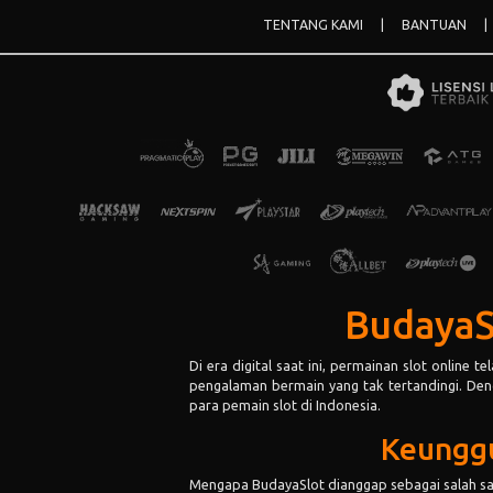
Pirate Treasure Hunt
Fi
TENTANG KAMI
|
BANTUAN
|
Rush Hour Gold
Jum
BudayaSl
Di era digital saat ini, permainan slot online 
pengalaman bermain yang tak tertandingi. Den
para pemain slot di Indonesia.
Keunggu
Mengapa BudayaSlot dianggap sebagai salah sat