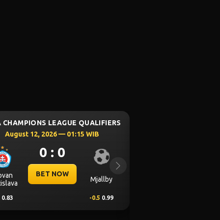
e
Zeustrike Xmas
/8/2026
7/8/2026
7/8/2026
NEVADA
CORONA
020
2573
/8/2026
7/8/2026
cules
Wheel of Gems
FOOTBALL F24 INTERNATIONAL
FRIENDLY
August 8, 2026 — 00:45 WIB
0 : 2
Next
BET NOW
ermany
e-France
25
-0.76
0.25
0.52
Fantastic Beast