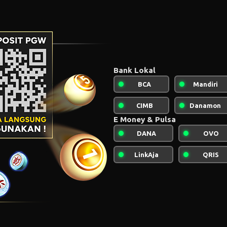
Bank Lokal
BCA
Mandiri
CIMB
Danamon
 Gift Delight
Squid Game 2:
Disco 777 Ho
E Money & Pulsa
Mukunghwa
Win
DANA
OVO
LinkAja
QRIS